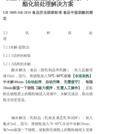
酯化前处理解决方案
GB 5009.168-2016
食品安全国家标准
食品中脂肪酸的测
定
5.2
试样前处
理
5.2.1
水解
-
提取法
5.2.1.1
试样的称取
5.2.1.2
试样的水解
酸水解法：食品（除乳制品和乳酪）：加入盐酸溶
液
10mL
，混匀。将烧瓶放入
70℃~80℃
水浴
【水浴加热】
中
水解
40min
【
自动起停、自动升降、无需值守
】
。
每隔
10min
振荡一下烧瓶
【磁力搅拌，无需人工操作】
，是黏
附在烧瓶壁上的颗粒物混入溶液中。水解完成后，取出烧
瓶冷却至室温。
碱水解法：乳制品（乳粉及液态乳等试样）：加入
氨水
5mL
，混匀。将烧瓶放入
70~80℃
水浴中水解
20min
。
每
5min
振荡一下烧瓶，使黏附在烧瓶上的颗粒物混入溶液