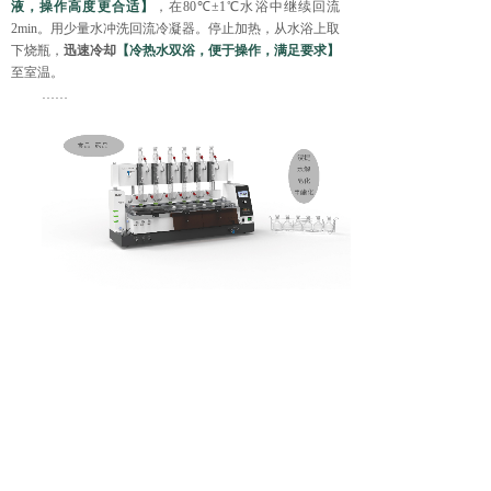
液，操作高度更合适】
，在
80
℃±
1
℃水浴中继续回流
2min
。用少量水冲洗回流冷凝器。停止加热，从水浴上取
下烧瓶，
迅速冷却
【冷热水双浴，便于操作，满足要求】
至室温。
……
AF6DM
阵列水浴回流仪
提供了食品中脂肪酸检测水
解、皂化、甲酯化前处理解决方案，可以同时处理6个样
品，玻璃组件及样品瓶可以自动升起降落，便于更换样
品。间歇磁力搅拌可轻松完成样品搅拌。自动水浴回流仪
不仅拥有热水浴，同时还搭载冷水浴，可以快速对处理完
毕的样品进行快速降温，充分满足标准“迅速冷却至室温”
的要求。