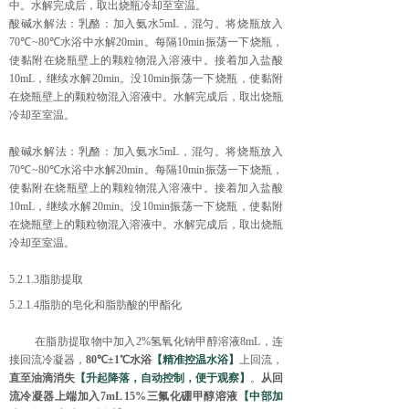
中。水解完成后，取出烧瓶冷却至室温。
酸碱水解法：乳酪：加入氨水
5mL
，混匀。将烧瓶放入
70℃~80℃
水浴中水解
20min
。每隔
10min
振荡一下烧瓶，
使黏附在烧瓶壁上的颗粒物混入溶液中。接着加入盐酸
10mL
，继续水解
20min
。没
10min
振荡一下烧瓶，使黏附
在烧瓶壁上的颗粒物混入溶液中。水解完成后，取出烧瓶
冷却至室温。
酸碱水解法：乳酪：加入氨水
5mL
，混匀。将烧瓶放入
70℃~80℃
水浴中水解
20min
。每隔
10min
振荡一下烧瓶，
使黏附在烧瓶壁上的颗粒物混入溶液中。接着加入盐酸
10mL
，继续水解
20min
。没
10min
振荡一下烧瓶，使黏附
在烧瓶壁上的颗粒物混入溶液中。水解完成后，取出烧瓶
冷却至室温。
5.2.1.3
脂肪提取
5.2.1.4
脂肪的皂化和脂肪酸的甲酯化
在脂肪提取物中加入
2%
氢氧化钠甲醇溶液
8mL
，连
接回流冷凝器，
80
℃±
1
℃水浴
【精准控温水浴】
上回流，
直至油滴消失
【升起降落，自动控制，便于观察】
。
从回
流冷凝器上端
加入
7mL 15%
三氟化硼甲醇溶液
【中部加