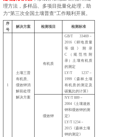
理方法，多样品、多项目批量化处理，助
力“第三次全国土壤普查”工作顺利开展。
序
解决方案
检测项目
检测标准
号
GB/T 33469
－
2016
《耕地质量
等级》附录
C
（规范性附
录）土壤有机质
有机质
的测定
土壤三普
LY/T 1237
－
有机质、
1999
《森林土壤
1
缓效钾消
有机质的测定及
解前处理
碳氮比的计算》
解决方案
NY/T 889
－
2004
《土壤速效
钾和缓效钾的测
缓效钾
定》
LY/T 1234
－
2015
《森林土壤
钾的测定》