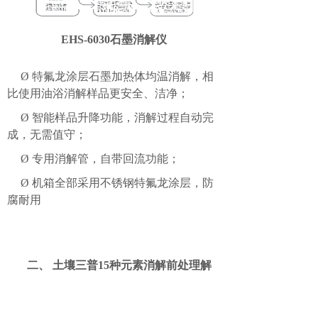
EHS-6030
石墨消解仪
Ø
特氟龙涂层石墨加热体均温消解，相
比使用油浴消解样品更安全、洁净；
Ø
智能样品升降功能，消解过程自动完
成，无需值守；
Ø
专用消解管，自带回流功能；
Ø
机箱全部采用不锈钢特氟龙涂层，防
腐耐用
二、
土壤三普
15
种元素消解前处理解
决方案
北京澳维仪器土壤元素消解前处理解
决方案满足
60
孔样品，
15
种元素
进行消解