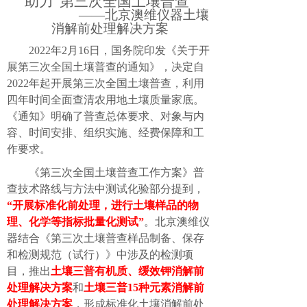
助力“第三次全国土壤普查”
——
北京澳维仪器土壤
消解前处理解决方案
2022
年
2
月
16
日，国务院印发《关于开
展第三次全国土壤普查的通知》，决定自
2022
年起开展第三次全国土壤普查，利用
四年时间全面查清农用地土壤质量家底。
《通知》明确了普查总体要求、对象与内
容、时间安排、组织实施、经费保障和工
作要求。
《第三次全国土壤普查工作方案》普
查技术路线与方法中测试化验部分提到，
“开展标准化前处理，进行土壤样品的物
理、化学等指标批量化测试”
。北京澳维仪
器结合《第三次土壤普查样品制备、保存
和检测规范（试行）》中涉及的检测项
目，推出
土壤三普有机质、缓效钾消解前
处理解决方案
和
土壤三普
15
种元素消解前
处理解决方案
，形成标准化土壤消解前处