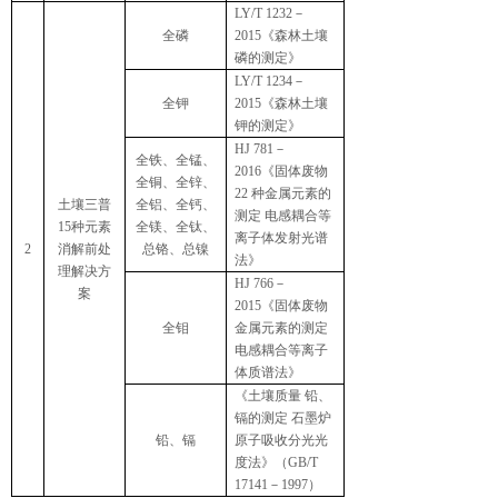
LY/T 1232
－
全磷
2015
《森林土壤
磷的测定》
LY/T 1234
－
全钾
2015
《森林土壤
钾的测定》
HJ 781
－
全铁、全锰、
2016
《固体废物
全铜、全锌、
22
种金属元素的
土壤三普
全铝、全钙、
测定
电感耦合等
15
种元素
全镁、全钛、
离子体发射光谱
2
消解前处
总铬、总镍
法》
理解决方
HJ 766
－
案
2015
《固体废物
全钼
金属元素的测定
电感耦合等离子
体质谱法》
《土壤质量
铅、
镉的测定
石墨炉
铅、镉
原子吸收分光光
度法》（
GB/T
17141
－
1997
）