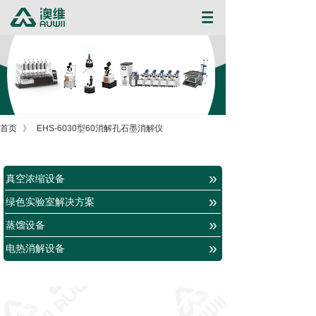
首页
》
EHS-6030型60消解孔石墨消解仪
»
真空浓缩设备
»
绿色实验室解决方案
»
蒸馏设备
»
电热消解设备